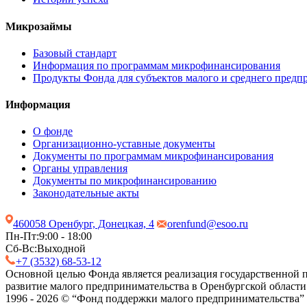
Микрозаймы
Базовый стандарт
Информация по программам микрофинансирования
Продукты Фонда для субъектов малого и среднего предп
Информация
О фонде
Организационно-уставные документы
Документы по программам микрофинансирования
Органы управления
Документы по микрофинансированию
Законодательные акты
460058 Оренбург, Донецкая, 4
orenfund@esoo.ru
Пн-Пт:
9:00 - 18:00
Сб-Вс:
Выходной
+7 (3532) 68-53-12
Основной целью Фонда является реализация государственной п
развитие малого предпринимательства в Оренбургской области
1996 - 2026 © “Фонд поддержки малого предпринимательства”