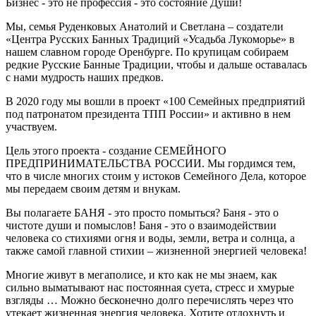
Бизнес - это не профессия - это состояние Души!
Мы, семья Руденковых Анатолий и Светлана – создатели
«Центра Русских Банных Традиций «Усадьба Лукоморье» в
нашем славном городе Оренбурге. По крупицам собираем
редкие Русские Банные Традиции, чтобы и дальше оставалась
с нами мудрость наших предков.
В 2020 году мы вошли в проект «100 Семейных предприятий
под патронатом президента ТПП России» и активно в нем
участвуем.
Цель этого проекта - создание СЕМЕЙНОГО
ПРЕДПРИНИМАТЕЛЬСТВА РОССИИ. Мы гордимся тем,
что в числе многих стоим у истоков Семейного Дела, которое
мы передаем своим детям и внукам.
Вы полагаете БАНЯ - это просто помыться? Баня - это о
чистоте души и помыслов! Баня - это о взаимодействии
человека со стихиями огня и воды, земли, ветра и солнца, а
также самой главной стихии – жизненной энергией человека!
Многие живут в мегаполисе, и кто как не мы знаем, как
сильно выматывают нас постоянная суета, стресс и хмурые
взгляды … Можно бесконечно долго перечислять через что
утекает жизненная энергия человека. Хотите отдохнуть и